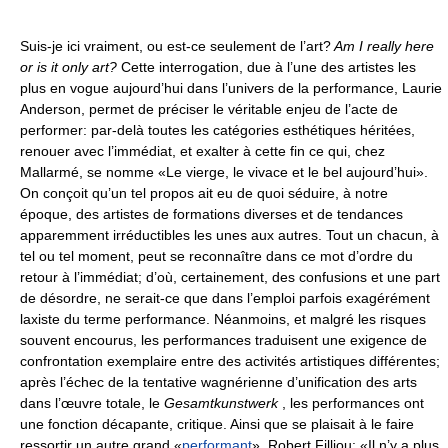
Suis-je ici vraiment, ou est-ce seulement de l’art?
Am I really here
or is it only art?
Cette interrogation, due à l’une des artistes les
plus en vogue aujourd’hui dans l’univers de la performance, Laurie
Anderson, permet de préciser le véritable enjeu de l’acte de
performer: par-delà toutes les catégories esthétiques héritées,
renouer avec l’immédiat, et exalter à cette fin ce qui, chez
Mallarmé, se nomme «Le vierge, le vivace et le bel aujourd’hui».
On conçoit qu’un tel propos ait eu de quoi séduire, à notre
époque, des artistes de formations diverses et de tendances
apparemment irréductibles les unes aux autres. Tout un chacun, à
tel ou tel moment, peut se reconnaître dans ce mot d’ordre du
retour à l’immédiat; d’où, certainement, des confusions et une part
de désordre, ne serait-ce que dans l’emploi parfois exagérément
laxiste du terme performance. Néanmoins, et malgré les risques
souvent encourus, les performances traduisent une exigence de
confrontation exemplaire entre des activités artistiques différentes;
après l’échec de la tentative wagnérienne d’unification des arts
dans l’œuvre totale, le
Gesamtkunstwerk
, les performances ont
une fonction décapante, critique. Ainsi que se plaisait à le faire
ressortir un autre grand «
performant
», Robert Filliou: «Il n’y a plus