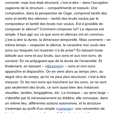
concerté; mais tout était structuré, c’est-à-dire – dans l’acception
cagienne de la structure – compartimenté et mesuré. Une
composition, dans la perspective de Cage, comprend tantôt des
sons et tantôt des silences – tantôt des bruits voulus par le
compositeur et tantôt des bruits non voulus. Est-il possible de
composer le silence? Comment composer lui? La réponse est
simple: il faut agir sur ce que sons et silences ont en commun,
c
’est-à-dire la durée, la dimension temporelle. Mais comment – en
même temps – respecter le silence, le caractère non voulu des
sons sur lesquels nul musicien n’a de prise? En laissant toute
latitude aux sons et aux bruits, aux sons et aux non-sons, de
survenir. En ne préjugeant que de la durée de l’ensemble. Et
finalement, en laissant – «
librement
» – sons et non-sons
apparaître et disparaître. On en vient alors au temps zéro, au
degré zéro du temps, qu’on ne peut plus structurer, c’est-à-dire
mesurer. Or les non-sons qui tranchent sur les sons, ce ne sont
pas seulement des bruits, ce sont aussi bien des instances
visuelles, tactiles, langagières, etc. La musique – au sens large –
s’identifie par là nécessairement au théâtre; elle convoque, dans
un même lieu, différentes actions autonomes, et la structure
s’estompe au profit d’un simple «
canevas
»: une convention de