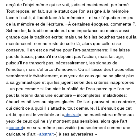
deçà de l’objet même qui se voit, jadis et maintenant, performé.
Tout repose, en fait, sur le statut que l’on assigne à la mémoire
face à l’oubli, à l’oubli face à la mémoire – et sur l’équation en jeu,
de la mémoire et de l’écriture. «À certaines époques, commente P.
Schneider, la tradition orale eut une importance au moins aussi
grande que la tradition écrite; mais une fois les bouches tues qui la
maintenaient, rien ne reste de celle-là, alors que celle-ci se
conserve. Il en est de même pour l’art-paratonnerre: il ne laisse
pas de traces, puisqu’il ne dépeint pas l’action, mais fait agir,
puisqu’il ne transcrit pas, nécessairement, les signaux de
l’émotion, mais s’efforce d’émouvoir. Ou s’il laisse des traces elles
sembleront inévitablement, aux yeux de ceux qui ne se plient plus
à sa gymnastique et qui les jugent selon des critères inappropriés
– un peu comme si l’on niait la réalité de l’eau parce que l’on ne
peut la retenir dans une écumoire – incomplètes, maladroites:
ébauches hâtives ou signes glacés. De l’art-paravent, au contraire,
qui décrit ce à quoi il s’attache, tout demeure. I1 s’ensuit que cet
art-là, qui est le véritable art «
abstrait
», se manifestera même aux
yeux de ceux qui ne s’y montrent pas sensibles, alors que l’art
«
concret
» ne sera même pas visible (ou seulement comme une
caricature d’art «
abstrait
») à ses adversaires.»