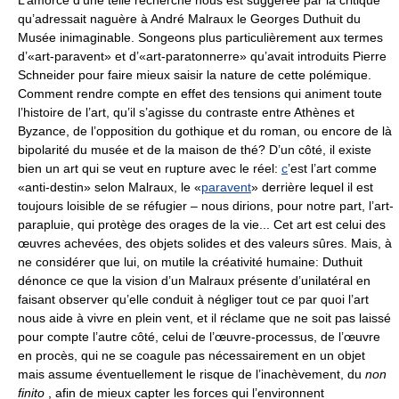
L’amorce d’une telle recherche nous est suggérée par la critique
qu’adressait naguère à André Malraux le Georges Duthuit du
Musée inimaginable. Songeons plus particulièrement aux termes
d’«art-paravent» et d’«art-paratonnerre» qu’avait introduits Pierre
Schneider pour faire mieux saisir la nature de cette polémique.
Comment rendre compte en effet des tensions qui animent toute
l’histoire de l’art, qu’il s’agisse du contraste entre Athènes et
Byzance, de l’opposition du gothique et du roman, ou encore de là
bipolarité du musée et de la maison de thé? D’un côté, il existe
bien un art qui se veut en rupture avec le réel:
c
’est l’art comme
«anti-destin» selon Malraux, le «
paravent
» derrière lequel il est
toujours loisible de se réfugier – nous dirions, pour notre part, l’art-
parapluie, qui protège des orages de la vie... Cet art est celui des
œuvres achevées, des objets solides et des valeurs sûres. Mais, à
ne considérer que lui, on mutile la créativité humaine: Duthuit
dénonce ce que la vision d’un Malraux présente d’unilatéral en
faisant observer qu’elle conduit à négliger tout ce par quoi l’art
nous aide à vivre en plein vent, et il réclame que ne soit pas laissé
pour compte l’autre côté, celui de l’œuvre-processus, de l’œuvre
en procès, qui ne se coagule pas nécessairement en un objet
mais assume éventuellement le risque de l’inachèvement, du
non
finito
, afin de mieux capter les forces qui l’environnent