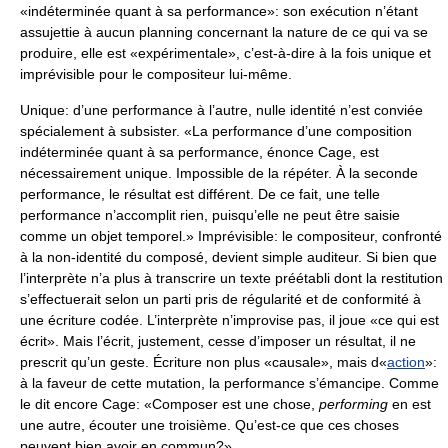
«indéterminée quant à sa performance»: son exécution n’étant
assujettie à aucun planning concernant la nature de ce qui va se
produire, elle est «expérimentale», c’est-à-dire à la fois unique et
imprévisible pour le compositeur lui-même.
Unique: d’une performance à l’autre, nulle identité n’est conviée
spécialement à subsister. «La performance d’une composition
indéterminée quant à sa performance, énonce Cage, est
nécessairement unique. Impossible de la répéter. À la seconde
performance, le résultat est différent. De ce fait, une telle
performance n’accomplit rien, puisqu’elle ne peut être saisie
comme un objet temporel.» Imprévisible: le compositeur, confronté
à la non-identité du composé, devient simple auditeur. Si bien que
l’interprète n’a plus à transcrire un texte préétabli dont la restitution
s’effectuerait selon un parti pris de régularité et de conformité à
une écriture codée. L’interprète n’improvise pas, il joue «ce qui est
écrit». Mais l’écrit, justement, cesse d’imposer un résultat, il ne
prescrit qu’un geste. Écriture non plus «causale», mais d«
action
»:
à la faveur de cette mutation, la performance s’émancipe. Comme
le dit encore Cage: «Composer est une chose,
performing
en est
une autre, écouter une troisième. Qu’est-ce que ces choses
peuvent bien avoir en commun?»