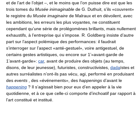
et de l’art de l’objet –, et le moins que l’on puisse dire est que les
trois tomes du
Musée inimaginable
de G. Duthuit, s’ils «couvrent»
le registre du
Musée imaginaire
de Malraux et en dévoilent, avec
les ambitions, les erreurs les plus voyantes, ne constituent
cependant qu’une série de prolégomènes brillants, mais nullement
exhaustifs, à l’entreprise qui s’impose. R. Goldberg insiste d’autre
part sur l’aspect polémique des performances: il faudrait
s’interroger sur l’aspect «anté-gestuel», voire antigestuel, de
certains gestes artistiques, ou encore sur 1’«avant-garde de
1’avant-garde»:
car
, avant de produire des objets (au temps,
disons, de leur jeunesse), futuristes, constructivistes,
dada
ïstes et
autres surréalistes n’ont-ils pas vécu, agi, performé en produisant
des
events
, des «événements», des
happenings
d’avant le
happening
? Il s’agissait bien pour eux d’en appeler à la vie
quotidienne, et à ce que celle-ci comporte d’inchoatif par rapport à
l’art constitué et institué.