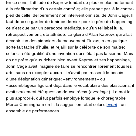
En ce sens, l’attitude de Kaprow tendait de plus en plus nettement
à la réaffirmation d’un certain contrôle; elle prenait par là le contre-
pied de celle, délibérément non interventionniste, de John Cage. Il
faut donc se garder de tenir ce dernier pour le père du happening:
ce n’est que par un paradoxe médiatique qu’un tel label lui a,
rétrospectivement, été attribué. La gloire d’Allan Kaprow, qui allait
devenir l’un des pionniers du mouvement Fluxus, a en quelque
sorte fait tache d’huile, et rejailli sur la célébrité de son maître;
celui-ci a été gratifié d’une invention qui n’était pas la sienne. Mais
on ne prête qu’aux riches: bien avant Kaprow et ses happenings,
John Cage avait imaginé de faire se rencontrer librement tous les
arts, sans en excepter aucun. Il n’avait pas ressenti le besoin
d’une désignation générique: «environnements» ou
«assemblages» figurant déjà dans le vocabulaire des plasticiens, il
avait seulement été question de «soirées» (
evenings
). Le mot le
plus approprié, qui fut parfois employé lorsque le chorégraphe
Merce Cunningham en fit la suggestion, était celui d’
event
; un
ensemble de performances.