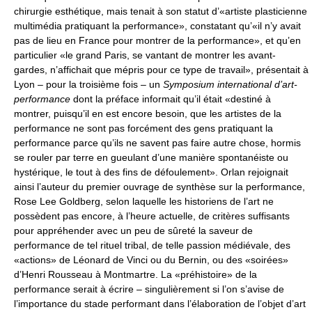
chirurgie esthétique, mais tenait à son statut d’«artiste plasticienne
multimédia pratiquant la performance», constatant qu’«il n’y avait
pas de lieu en France pour montrer de la performance», et qu’en
particulier «le grand Paris, se vantant de montrer les avant-
gardes, n’affichait que mépris pour ce type de travail», présentait à
Lyon – pour la troisième fois – un
Symposium international d’art-
performance
dont la préface informait qu’il était «destiné à
montrer, puisqu’il en est encore besoin, que les artistes de la
performance ne sont pas forcément des gens pratiquant la
performance parce qu’ils ne savent pas faire autre chose, hormis
se rouler par terre en gueulant d’une manière spontanéiste ou
hystérique, le tout à des fins de défoulement». Orlan rejoignait
ainsi l’auteur du premier ouvrage de synthèse sur la performance,
Rose Lee Goldberg, selon laquelle les historiens de l’art ne
possèdent pas encore, à l’heure actuelle, de critères suffisants
pour appréhender avec un peu de sûreté la saveur de
performance de tel rituel tribal, de telle passion médiévale, des
«actions» de Léonard de Vinci ou du Bernin, ou des «soirées»
d’Henri Rousseau à Montmartre. La «préhistoire» de la
performance serait à écrire – singulièrement si l’on s’avise de
l’importance du stade performant dans l’élaboration de l’objet d’art