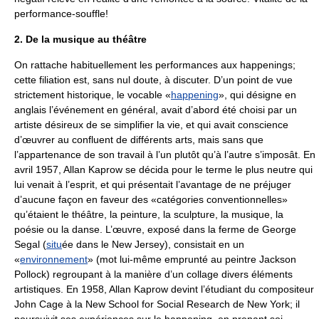
performance-souffle!
2. De la musique au théâtre
On rattache habituellement les performances aux happenings;
cette filiation est, sans nul doute, à discuter. D’un point de vue
strictement historique, le vocable «
happening
», qui désigne en
anglais l’événement en général, avait d’abord été choisi par un
artiste désireux de se simplifier la vie, et qui avait conscience
d’œuvrer au confluent de différents arts, mais sans que
l’appartenance de son travail à l’un plutôt qu’à l’autre s’imposât. En
avril 1957, Allan Kaprow se décida pour le terme le plus neutre qui
lui venait à l’esprit, et qui présentait l’avantage de ne préjuger
d’aucune façon en faveur des «catégories conventionnelles»
qu’étaient le théâtre, la peinture, la sculpture, la musique, la
poésie ou la danse. L’œuvre, exposé dans la ferme de George
Segal (
situ
ée dans le New Jersey), consistait en un
«
environnement
» (mot lui-même emprunté au peintre Jackson
Pollock) regroupant à la manière d’un collage divers éléments
artistiques. En 1958, Allan Kaprow devint l’étudiant du compositeur
John Cage à la New School for Social Research de New York; il