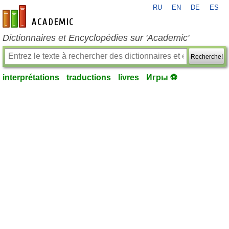
RU
EN
DE
ES
fr-academic.com
Dictionnaires et Encyclopédies sur 'Academic'
Recherche!
interprétations
traductions
livres
Игры ⚽