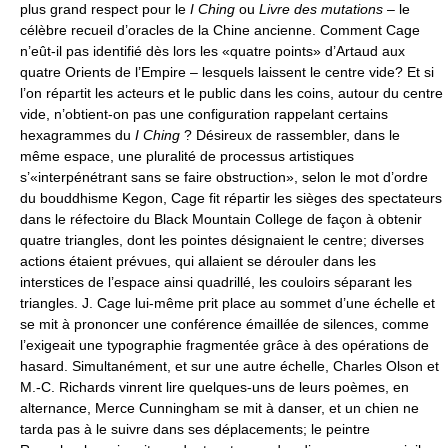
plus grand respect pour le
I Ching
ou
Livre des mutations
– le
célèbre recueil d’oracles de la Chine ancienne. Comment Cage
n’eût-il pas identifié dès lors les «quatre points» d’Artaud aux
quatre Orients de l’Empire – lesquels laissent le centre vide? Et si
l’on répartit les acteurs et le public dans les coins, autour du centre
vide, n’obtient-on pas une configuration rappelant certains
hexagrammes du
I Ching
? Désireux de rassembler, dans le
même espace, une pluralité de processus artistiques
s’«interpénétrant sans se faire obstruction», selon le mot d’ordre
du bouddhisme Kegon, Cage fit répartir les sièges des spectateurs
dans le réfectoire du Black Mountain College de façon à obtenir
quatre triangles, dont les pointes désignaient le centre; diverses
actions étaient prévues, qui allaient se dérouler dans les
interstices de l’espace ainsi quadrillé, les couloirs séparant les
triangles. J. Cage lui-même prit place au sommet d’une échelle et
se mit à prononcer une conférence émaillée de silences, comme
l’exigeait une typographie fragmentée grâce à des opérations de
hasard. Simultanément, et sur une autre échelle, Charles Olson et
M.-C. Richards vinrent lire quelques-uns de leurs poèmes, en
alternance, Merce Cunningham se mit à danser, et un chien ne
tarda pas à le suivre dans ses déplacements; le peintre