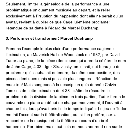
Seulement, limiter la généalogie de la performance à une
problématique uniquement musicale au départ, et la relier
exclusivement à l’irruption du happening dont elle ne serait qu’un
avatar, revient à oublier ce que Cage lui-même proclame:
l’étendue de sa dette à l’égard de Marcel Duchamp.
3. Performer et transformer: Marcel Duchamp
Prenons l’exemple le plus clair d’une performance cagienne:
l’exécution, au Maverick Hall de Woodstock en 1952, par David
Tudor au piano, de la pièce silencieuse qui a rendu célèbre le nom
de John Cage, 4 33 . Igor Stravinsky, on le sait, eut beau jeu de
proclamer qu’il souhaitait entendre, du même compositeur, des
pièces identiques mais si possible plus longues... Réaction de
musicien! Mais songeons à la description qu’a donnée Calvin
Tomkins de cette exécution de 4 33 : «Afin de résoudre le
problème de la division de la pièce en trois parties, Tudor ferma le
couvercle du piano au début de chaque mouvement; il l’ouvrait à
chaque fois, lorsqu’avait pris fin le temps indiqué.» Le jeu de Tudor
mettait l’accent sur la théâtralisation, ou, si l’on préfère, sur la
rencontre de la musique et du théâtre au cours d’un bref
happening. Fort bien; mais tout cela ne nous apprend rien sur le